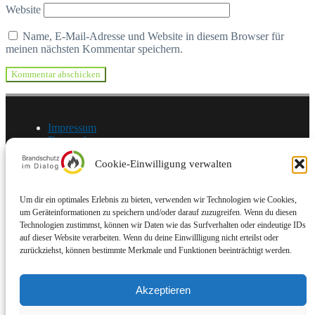
Website
Name, E-Mail-Adresse und Website in diesem Browser für
meinen nächsten Kommentar speichern.
Impressum
Datenschutz
Cookie-Einwilligung verwalten
© Brandschutz im Dialog | Stand: 10/2025
Um dir ein optimales Erlebnis zu bieten, verwenden wir Technologien wie Cookies,
Brandschutz im Dialog
um Geräteinformationen zu speichern und/oder darauf zuzugreifen. Wenn du diesen
Startseite
Technologien zustimmst, können wir Daten wie das Surfverhalten oder eindeutige IDs
Unklare und widersprüchliche Auslegungen zu
auf dieser Website verarbeiten. Wenn du deine Einwillligung nicht erteilst oder
„Standardfragen“
zurückziehst, können bestimmte Merkmale und Funktionen beeinträchtigt werden.
Nicht vertretbare „Handhabungen“ im
Verwaltungshandeln
Unklare Gesetzeslage / Fragen an die Wissenschaft
Akzeptieren
Unser Ziel
Mitwirkende