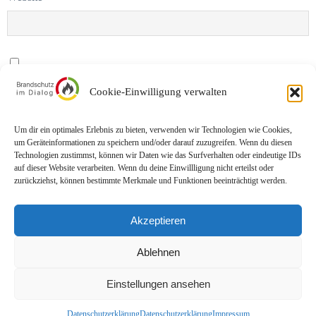
Name, E-Mail-Adresse und Website in diesem Browser für meinen
Cookie-Einwilligung verwalten
nächsten Kommentar speichern.
Um dir ein optimales Erlebnis zu bieten, verwenden wir Technologien wie Cookies,
um Geräteinformationen zu speichern und/oder darauf zuzugreifen. Wenn du diesen
Technologien zustimmst, können wir Daten wie das Surfverhalten oder eindeutige IDs
auf dieser Website verarbeiten. Wenn du deine Einwillligung nicht erteilst oder
zurückziehst, können bestimmte Merkmale und Funktionen beeinträchtigt werden.
Akzeptieren
Impressum
Datenschutz
Ablehnen
Einstellungen ansehen
© Brandschutz im Dialog | Stand: 10/2025
Datenschutzerklärung
Datenschutzerklärung
Impressum