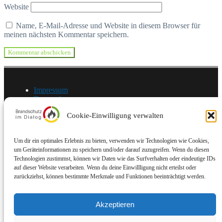
Website
Name, E-Mail-Adresse und Website in diesem Browser für
meinen nächsten Kommentar speichern.
Impressum
Datenschutz
Cookie-Einwilligung verwalten
© Brandschutz im Dialog | Stand: 10/2025
Um dir ein optimales Erlebnis zu bieten, verwenden wir Technologien wie Cookies,
Brandschutz im Dialog
um Geräteinformationen zu speichern und/oder darauf zuzugreifen. Wenn du diesen
Startseite
Technologien zustimmst, können wir Daten wie das Surfverhalten oder eindeutige IDs
Unklare und widersprüchliche Auslegungen zu
auf dieser Website verarbeiten. Wenn du deine Einwillligung nicht erteilst oder
„Standardfragen“
zurückziehst, können bestimmte Merkmale und Funktionen beeinträchtigt werden.
Nicht vertretbare „Handhabungen“ im
Verwaltungshandeln
Unklare Gesetzeslage / Fragen an die Wissenschaft
Akzeptieren
Unser Ziel
Mitwirkende