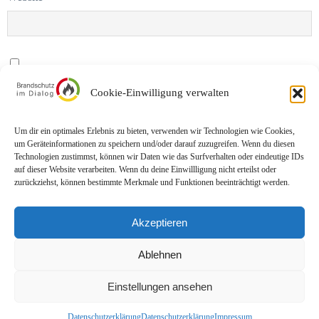
Name, E-Mail-Adresse und Website in diesem Browser für meinen
Cookie-Einwilligung verwalten
nächsten Kommentar speichern.
Um dir ein optimales Erlebnis zu bieten, verwenden wir Technologien wie Cookies,
um Geräteinformationen zu speichern und/oder darauf zuzugreifen. Wenn du diesen
Technologien zustimmst, können wir Daten wie das Surfverhalten oder eindeutige IDs
auf dieser Website verarbeiten. Wenn du deine Einwillligung nicht erteilst oder
zurückziehst, können bestimmte Merkmale und Funktionen beeinträchtigt werden.
Akzeptieren
Impressum
Datenschutz
Ablehnen
Einstellungen ansehen
© Brandschutz im Dialog | Stand: 10/2025
Datenschutzerklärung
Datenschutzerklärung
Impressum