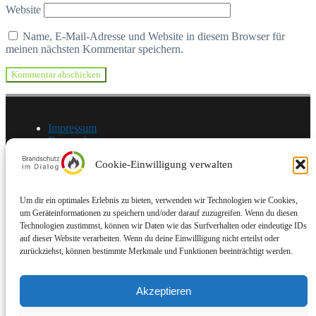
Website
Name, E-Mail-Adresse und Website in diesem Browser für
meinen nächsten Kommentar speichern.
Impressum
Datenschutz
Cookie-Einwilligung verwalten
© Brandschutz im Dialog | Stand: 10/2025
Um dir ein optimales Erlebnis zu bieten, verwenden wir Technologien wie Cookies,
Brandschutz im Dialog
um Geräteinformationen zu speichern und/oder darauf zuzugreifen. Wenn du diesen
Startseite
Technologien zustimmst, können wir Daten wie das Surfverhalten oder eindeutige IDs
Unklare und widersprüchliche Auslegungen zu
auf dieser Website verarbeiten. Wenn du deine Einwillligung nicht erteilst oder
„Standardfragen“
zurückziehst, können bestimmte Merkmale und Funktionen beeinträchtigt werden.
Nicht vertretbare „Handhabungen“ im
Verwaltungshandeln
Unklare Gesetzeslage / Fragen an die Wissenschaft
Akzeptieren
Unser Ziel
Mitwirkende