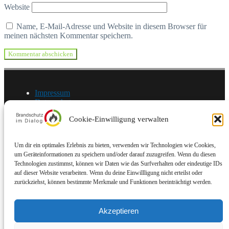
Website
Name, E-Mail-Adresse und Website in diesem Browser für
meinen nächsten Kommentar speichern.
Impressum
Datenschutz
Cookie-Einwilligung verwalten
© Brandschutz im Dialog | Stand: 10/2025
Um dir ein optimales Erlebnis zu bieten, verwenden wir Technologien wie Cookies,
Brandschutz im Dialog
um Geräteinformationen zu speichern und/oder darauf zuzugreifen. Wenn du diesen
Startseite
Technologien zustimmst, können wir Daten wie das Surfverhalten oder eindeutige IDs
Unklare und widersprüchliche Auslegungen zu
auf dieser Website verarbeiten. Wenn du deine Einwillligung nicht erteilst oder
„Standardfragen“
zurückziehst, können bestimmte Merkmale und Funktionen beeinträchtigt werden.
Nicht vertretbare „Handhabungen“ im
Verwaltungshandeln
Unklare Gesetzeslage / Fragen an die Wissenschaft
Akzeptieren
Unser Ziel
Mitwirkende