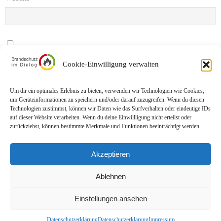
Name, E-Mail-Adresse und Website in diesem Browser für meinen
Cookie-Einwilligung verwalten
nächsten Kommentar speichern.
Um dir ein optimales Erlebnis zu bieten, verwenden wir Technologien wie Cookies,
um Geräteinformationen zu speichern und/oder darauf zuzugreifen. Wenn du diesen
Technologien zustimmst, können wir Daten wie das Surfverhalten oder eindeutige IDs
auf dieser Website verarbeiten. Wenn du deine Einwillligung nicht erteilst oder
zurückziehst, können bestimmte Merkmale und Funktionen beeinträchtigt werden.
Akzeptieren
Impressum
Datenschutz
Ablehnen
Einstellungen ansehen
© Brandschutz im Dialog | Stand: 10/2025
Datenschutzerklärung
Datenschutzerklärung
Impressum